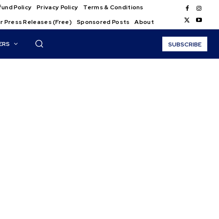
und Policy
Privacy Policy
Terms & Conditions
r Press Releases (Free)
Sponsored Posts
About
ERS
SUBSCRIBE