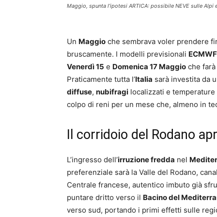
Maggio, spunta l’ipotesi ARTICA: possibile NEVE sulle Alpi 
Un
Maggio
che sembrava voler prendere fina
bruscamente. I modelli previsionali
ECMWF
Venerdì 15
e
Domenica 17 Maggio
che farà 
Praticamente tutta l’
Italia
sarà investita da 
diffuse
,
nubifragi
localizzati e temperature
colpo di reni per un mese che, almeno in teo
Il corridoio del Rodano apr
L’ingresso dell’
irruzione fredda
nel
Medite
preferenziale sarà la Valle del Rodano, canal
Centrale francese, autentico imbuto già sfr
puntare dritto verso il
Bacino del Mediterr
verso sud, portando i primi effetti sulle regi