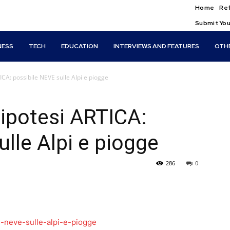
Home
Ref
Submit You
NESS
TECH
EDUCATION
INTERVIEWS AND FEATURES
OTH
ICA: possibile NEVE sulle Alpi e piogge
’ipotesi ARTICA:
lle Alpi e piogge
286
0