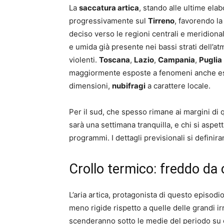
La
saccatura artica
, stando alle ultime ela
progressivamente sul
Tirreno
, favorendo l
deciso verso le regioni centrali e meridionali
e umida già presente nei bassi strati dell’a
violenti.
Toscana
,
Lazio
,
Campania
,
Puglia
maggiormente esposte a fenomeni anche e
dimensioni,
nubifragi
a carattere locale.
Per il sud, che spesso rimane ai margini di q
sarà una settimana tranquilla, e chi si aspe
programmi. I dettagli previsionali si defini
Crollo termico: freddo da 
L’aria artica, protagonista di questo episod
meno rigide rispetto a quelle delle grandi ir
scenderanno sotto le medie del periodo su 