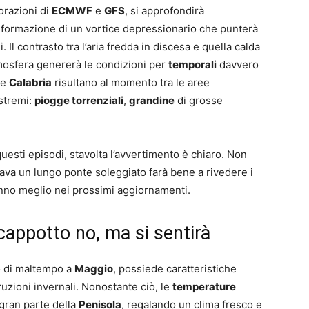
borazioni di
ECMWF
e
GFS
, si approfondirà
a formazione di un vortice depressionario che punterà
. Il contrasto tra l’aria fredda in discesa e quella calda
tmosfera genererà le condizioni per
temporali
davvero
e
Calabria
risultano al momento tra le aree
stremi:
piogge torrenziali
,
grandine
di grosse
uesti episodi, stavolta l’avvertimento è chiaro. Non
ttava un lungo ponte soleggiato farà bene a rivedere i
ranno meglio nei prossimi aggiornamenti.
cappotto no, ma si sentirà
io di maltempo a
Maggio
, possiede caratteristiche
ruzioni invernali. Nonostante ciò, le
temperature
gran parte della
Penisola
, regalando un clima fresco e