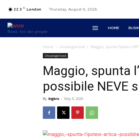
C
22.3
London
Thursday, August 6, 2026
HOME
BUSI
News for the people
Home
Uncategorized
Maggio, spunta l’ipotesi ART
Uncategorized
Maggio, spunta l
possibile NEVE su
By
bigbro
-
May 9, 2026