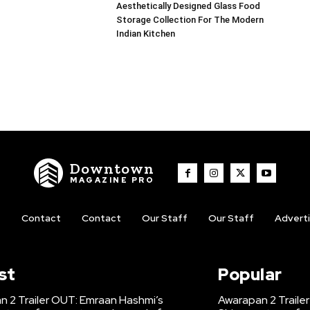
Aesthetically Designed Glass Food
Storage Collection For The Modern
Indian Kitchen
Downtown
MAGAZINE PRO
t
Contact
Contact
Our Staff
Our Staff
Advert
st
Popular
 2 Trailer OUT: Emraan Hashmi’s
Awarapan 2 Traile