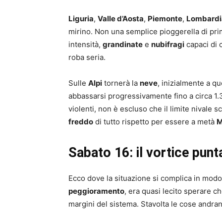
Liguria
,
Valle d’Aosta
,
Piemonte
,
Lombardi
mirino. Non una semplice pioggerella di pr
intensità,
grandinate
e
nubifragi
capaci di 
roba seria.
Sulle
Alpi
tornerà la
neve
, inizialmente a qu
abbassarsi progressivamente fino a circa 1.3
violenti, non è escluso che il limite nival
freddo
di tutto rispetto per essere a metà
M
Sabato 16: il vortice punta
Ecco dove la situazione si complica in modo i
peggioramento
, era quasi lecito sperare c
margini del sistema. Stavolta le cose andr