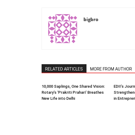
bigbro
RELATED ARTICLES
MORE FROM AUTHOR
10,000 Saplings, One Shared Vision:
EDII’s Jour
Rotary’s ‘Prakriti Prahari’ Breathes
Strengthens
New Life into Delhi
in Entrepre