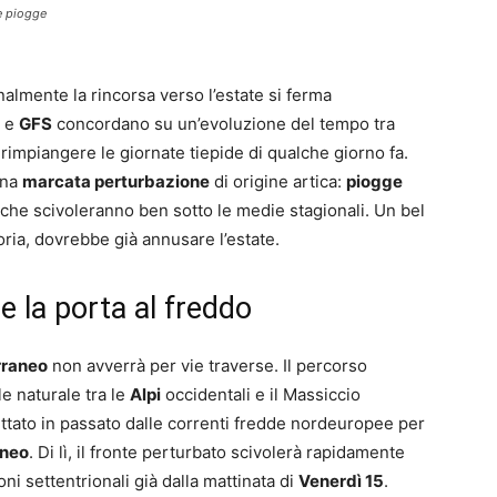
e piogge
lmente la rincorsa verso l’estate si ferma
e
GFS
concordano su un’evoluzione del tempo tra
rimpiangere le giornate tiepide di qualche giorno fa.
una
marcata perturbazione
di origine artica:
piogge
 che scivoleranno ben sotto le medie stagionali. Un bel
ria, dovrebbe già annusare l’estate.
e la porta al freddo
rraneo
non avverrà per vie traverse. Il percorso
e naturale tra le
Alpi
occidentali e il Massiccio
uttato in passato dalle correnti fredde nordeuropee per
aneo
. Di lì, il fronte perturbato scivolerà rapidamente
oni settentrionali già dalla mattinata di
Venerdì 15
.