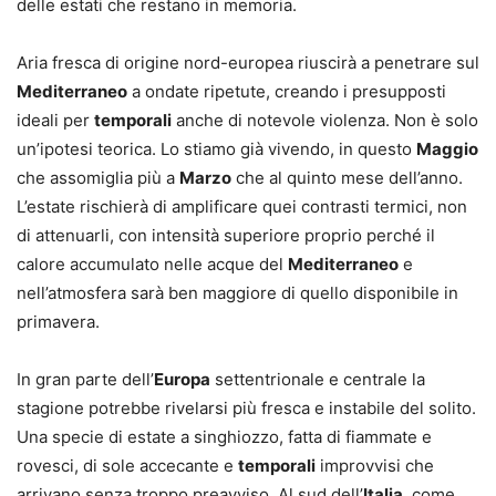
delle estati che restano in memoria.
Aria fresca di origine nord-europea riuscirà a penetrare sul
Mediterraneo
a ondate ripetute, creando i presupposti
ideali per
temporali
anche di notevole violenza. Non è solo
un’ipotesi teorica. Lo stiamo già vivendo, in questo
Maggio
che assomiglia più a
Marzo
che al quinto mese dell’anno.
L’estate rischierà di amplificare quei contrasti termici, non
di attenuarli, con intensità superiore proprio perché il
calore accumulato nelle acque del
Mediterraneo
e
nell’atmosfera sarà ben maggiore di quello disponibile in
primavera.
In gran parte dell’
Europa
settentrionale e centrale la
stagione potrebbe rivelarsi più fresca e instabile del solito.
Una specie di estate a singhiozzo, fatta di fiammate e
rovesci, di sole accecante e
temporali
improvvisi che
arrivano senza troppo preavviso. Al sud dell’
Italia
, come