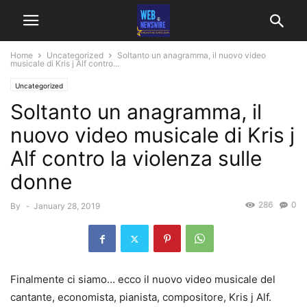
Home
Uncategorized
Soltanto un anagramma, il nuovo video
musicale di Kris j Alf contro...
Uncategorized
Soltanto un anagramma, il
nuovo video musicale di Kris j
Alf contro la violenza sulle
donne
286
0
By
-
January 28, 2019
Finalmente ci siamo… ecco il nuovo video musicale del
cantante, economista, pianista, compositore, Kris j Alf.