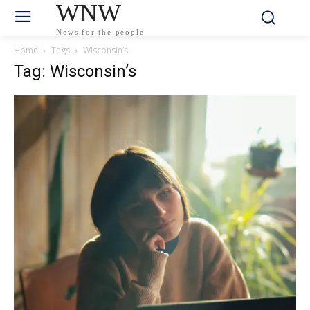
WNW
News for the people
Home
Tags
Wisconsin’s
Tag: Wisconsin’s