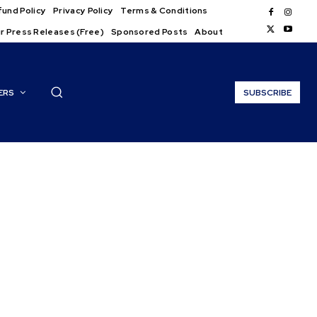
und Policy
Privacy Policy
Terms & Conditions
r Press Releases (Free)
Sponsored Posts
About
ERS
SUBSCRIBE