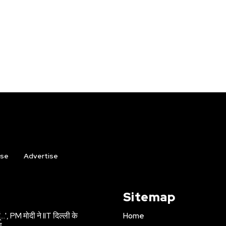
ise
Advertise
Sitemap
 हूं…', PM मोदी ने IIT दिल्ली के
Home
ा