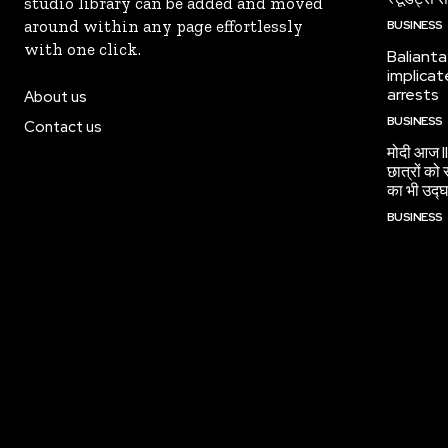
studio library can be added and moved
around within any page effortlessly
BUSINESS
with one click.
Balianta
implicat
arrests
About us
BUSINESS
Contact us
मोदी आज II
छात्रों को 
का भी उद्घ
BUSINESS