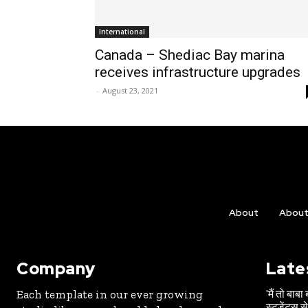
International
Canada – Shediac Bay marina
receives infrastructure upgrades
-
August 23, 2021
About
Abou
Company
Late
'मैं तो बाबा
Each template in our ever growing
स्टूडेंट्स स