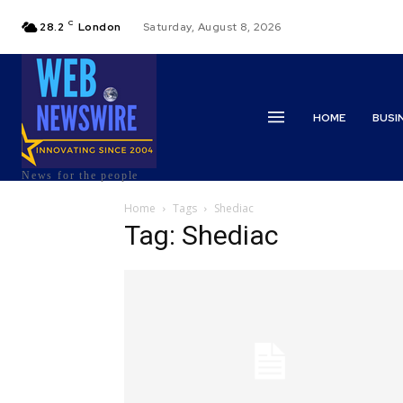
C
28.2
London
Saturday, August 8, 2026
HOME
BUSI
News for the people
Home
Tags
Shediac
Tag: Shediac