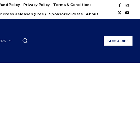
und Policy
Privacy Policy
Terms & Conditions
r Press Releases (Free)
Sponsored Posts
About
ERS
SUBSCRIBE