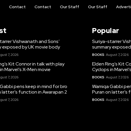
t
Contact
Contact
Our Staff
Our Staff
Advert
st
Popular
tarrer Vishwanath and Sons’
Suriya-starrer Vi
 exposed by UK movie body
summary exposed
gust 7, 2026
BOOKS
August 7, 2026
ng’s Kit Connor in talk with play
Elden Ring’s Kit Co
in Marvel’s X-Men movie
Cyclops in Marvel
gust 7, 2026
BOOKS
August 7, 2026
Gabbi pens keep in mind for bro
Wamiqa Gabbi pens
 latter’s function in Awarapan 2
Puran on latter’s 
gust 7, 2026
BOOKS
August 7, 2026