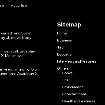
ise
Advertise
Sitemap
shwanath and Sons’
Home
 by UK movie body
Business
Tech
nnor in talk with play
Education
’s X-Men movie
Interviews and Features
Others
 keep in mind for bro
Books
function in Awarapan 2
CSR
Environment
Entertainment
Health and Wellness