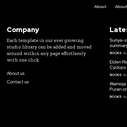
About
Abou
Company
Late
Suriya-s
Each template in our ever growing
summary
studio library can be added and moved
around within any page effortlessly
BOOKS
Au
with one click.
Elden Ri
Cyclops 
About us
BOOKS
Au
Contact us
Wamiqa 
Puran on
BOOKS
Au